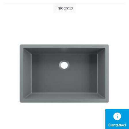
Integrato
info
Contattaci