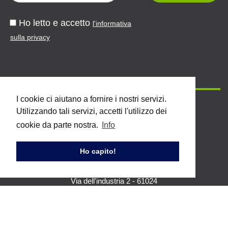
Ho letto e accetto
l'informativa
sulla privacy
I cookie ci aiutano a fornire i nostri servizi.
Utilizzando tali servizi, accetti l'utilizzo dei
cookie da parte nostra.
Info
Ho capito!
Topstar S.p.A.
Via dell'industria 2 - 61024
Mombaroccio (PU)
Tel. +39 0721 471 222 / 223
Fax. +39 0721 471 224
Mail:
info@topstarpostforming.com